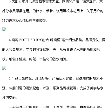
3.大部分水具以满意根本需求为主，同质化严峻，缺少立异。大
部分水具聚集在用户的储水、带着、饮用等根本功用上，关于用户的
精力需求及心情劝慰考虑较少。
4.吨吨 BOTTLED JOY创始“吨吨桶”这一细分品类。品牌凭仗共同
的大容量规划、立异的哑铃状把手等，从头界说了水具的功用和形
状，引领了健康、时髦、个性化的饮水潮流。
1.产品自带时髦、潮流标签。产品从大容量、轻盈精约的规划外
观、斗胆时髦的潮流配色，以及一系列品牌视觉等，完成了美学与水
杯的交融。
一起经过一众明星如王一博、王俊凯、黄晓明、白鹿等的引领和