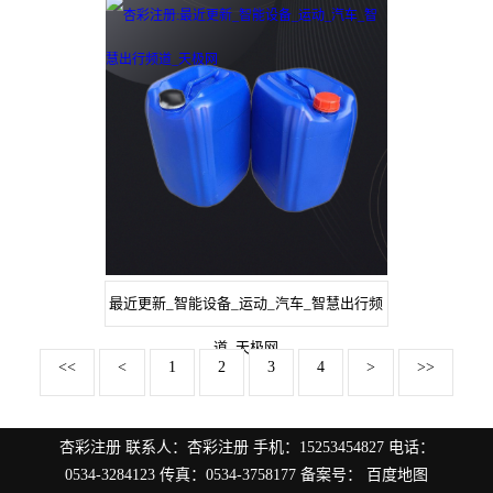
最近更新_智能设备_运动_汽车_智慧出行频
道_天极网
<<
<
1
2
3
4
>
>>
杏彩注册
联系人：
杏彩注册
手机：
15253454827
电话：
0534-3284123
传真：
0534-3758177
备案号：
百度地图