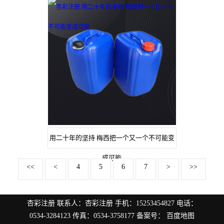
用二十年的坚持 梅西把一个又一个不可能变
成可能
<<
<
4
5
6
7
>
>>
杏彩注册
联系人：
杏彩注册
手机：
15253454827
电话：
0534-3284123
传真：
0534-3758177
备案号：
百度地图