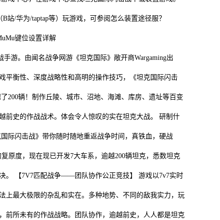
/华为/taptap等）玩游戏，可参阅怎么装置途径服？
uMu键位设置详解
。由闻名战争网游《坦克国际》敞开商Wargaming出
戏平衡性、深度战略性和高明的操作技巧，《坦克国际闪击
了200辆！制作丘陵、城市、沼地、海滩、库房、遗址等百变
越前史的作战战术。体会令人惊叹的实在坦克大战。 研制什
克国际闪击战》带你随时随地重返战争时间，真铁血，硬战
的复原度，现在现已开发7大车系，逾越200辆坦克，悉数坦克
 【7V7匹配战争——团队协作公正竞技】 游戏以7v7实时
法上最大极限的杂乱和实在。多种地势、不同的敌我实力，玩
，前所未有的作战战略。团队协作，逾越前史，人人都是坦克