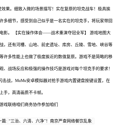
的视觉效果。细致入微的场景描写！实在复原的坦克战车！极具挨
许多细节，感受到自己似乎是一名实在的坦克手，将玩家带回
电影。 【实在操作体会——战术重演夺冠全军】 游戏地图大
战，还有河槽、山地、前史遗址、库房、丘陵、雪地、峡谷等
等许多性能上也做了极度挨近的数值复原。游戏不是简略的移
观、战场反应和极强的操作技巧是游戏对每个坦克手的要求！
击战，MuMu安卓模拟器对抢手游戏内置键盘按键设置，在
上手，高清画质不卡帧。
游戏联络咱们商务协作参加咱们
一篇:
“三治、六清、六净”！南京严查网络餐饮乱象