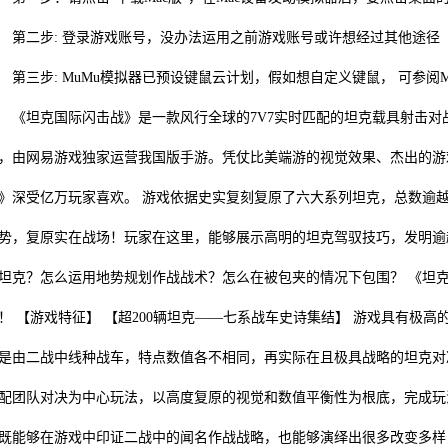
二步: 登录游戏账号，没办法运用之前游戏账号或许想经过其他途径（B站
三步: MuMu模拟器已预设键鼠云计划，假如想自定义键鼠， 可参阅M
坦克国际闪击战》是一款风行全球的7V7实时匹配的坦克载具射击对战手游
，由网易游戏独家运营我国版手游。凭仗比美端游的视觉效果、杰出的游
》深受亿万玩家喜欢。 游戏依据史实复刻复原了六大系列坦克，总数逾越
势，复原实在战场！玩家在这里，能够展示高明的坦克驾驭技巧，发明逾
坦克？怎么运用地势规划作战战术？怎么在被包夹的情况下包围？ 《坦
！ 【游戏特征】 【超200辆坦克——七系战车史诗集结】 游戏具有极高
是由二战中线种战车，特点数值各不相同，再实际在且极具战略的坦克对决。
配团队对决为中心玩法，以高度复原的视觉和数值平衡性为根底，完成玩
既能够在游戏中印证二战中的闻名作战战略，也能够演绎出很多改变多样