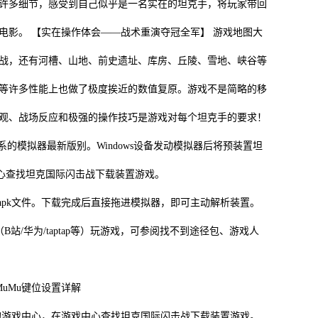
许多细节，感受到自己似乎是一名实在的坦克手，将玩家带回
电影。 【实在操作体会——战术重演夺冠全军】 游戏地图大
战，还有河槽、山地、前史遗址、库房、丘陵、雪地、峡谷等
等许多性能上也做了极度挨近的数值复原。游戏不是简略的移
观、战场反应和极强的操作技巧是游戏对每个坦克手的要求！
模拟器最新版别。Windows设备发动模拟器后将预装置坦
心查找坦克国际闪击战下载装置游戏。
pk文件。下载完成后直接拖进模拟器，即可主动解析装置。
/华为/taptap等）玩游戏，可参阅找不到途径包、游戏人
uMu键位设置详解
的游戏中心，在游戏中心查找坦克国际闪击战下载装置游戏。