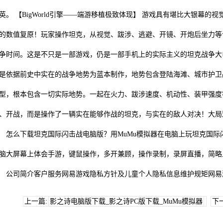
英。 【BigWorld引擎——端游移植极致体现】 游戏具有堪比大银幕
的数值复原！玩家操作坦克，从视觉、跋涉、逃避、开镜、开炮后坐力等
争时间。这是不只是一部游戏，仍是一部手机上的实际主义的坦克战争大
是依据前史中实在的战争地势为蓝本制作，地势包含登陆海滩、城市护卫
型，根本包含一切实际地势。一起在火力、跋涉速度、机动性、装甲强度
、开战，而是操作了一辆实在能够作战的坦克，与实在的敌人对决！大局
么下载坦克国际闪击战电脑版？用MuMu模拟器在电脑上玩坦克国际闪
脑大屏幕上体会手游，键鼠操作，多开兼顾，操作录制，录屏直播，简略
司简介客户服务网易游戏隐私方针及儿童个人隐私信息维护规矩网易
上一篇:
影之诗电脑版下载_影之诗PC版下载_MuMu模拟器
下