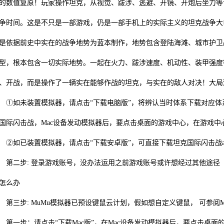
的数值复原！玩家操作坦克，从视觉、跋涉、逃避、开镜、开炮后坐力等
争时间。这是不只是一部游戏，仍是一部手机上的实际主义的坦克战争大
是依据前史中实在的战争地势为蓝本制作，地势包含登陆海滩、城市护卫
型，根本包含一切实际地势。一起在火力、跋涉速度、机动性、装甲强度
、开战，而是操作了一辆实在能够作战的坦克，与实在的敌人对决！大局
如未装置模拟器，请点击“下载电脑版”，将辨认当时体系下载对应体系的
国际闪击战，Mac设备发动模拟器后，要点击桌面的游戏中心，在游戏中
如已装置模拟器，请点击“下载安卓版”，可直接下载坦克国际闪击战a
二步: 登录游戏账号，没办法运用之前游戏账号或许想经过其他途径（B站
怎么办
三步: MuMu模拟器已预设键鼠云计划，假如想自定义键鼠， 可参阅M
一步：请点击“下载Mac版”，在Mac设备发动模拟器后，要点击桌面