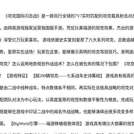
坦克国际闪击战》是一款风行全球的7V7实时匹配的坦克载具射击对战手游
，由网易游戏独家运营我国版手游。凭仗比美端游的视觉效果、杰出的游
》深受亿万玩家喜欢。 游戏依据史实复刻复原了六大系列坦克，总数逾越
势，复原实在战场！玩家在这里，能够展示高明的坦克驾驭技巧，发明逾
坦克？怎么运用地势规划作战战术？怎么在被包夹的情况下包围？ 《坦
！ 【游戏特征】 【超200辆坦克——七系战车史诗集结】 游戏具有极高
是由二战中线种战车，特点数值各不相同，再实际在且极具战略的坦克对决。
配团队对决为中心玩法，以高度复原的视觉和数值平衡性为根底，完成玩
既能够在游戏中印证二战中的闻名作战战略，也能够演绎出很多改变多样
英。 【BigWorld引擎——端游移植极致体现】 游戏具有堪比大银幕