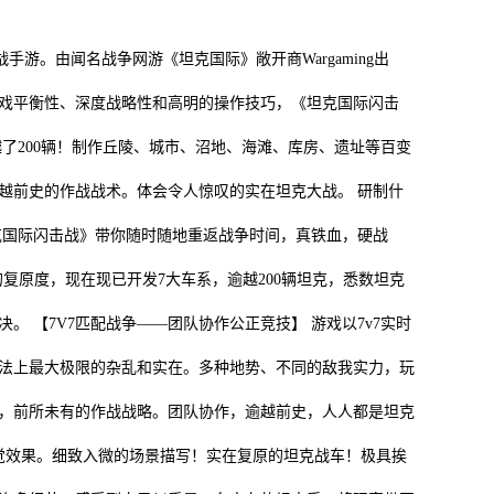
。由闻名战争网游《坦克国际》敞开商Wargaming出
戏平衡性、深度战略性和高明的操作技巧，《坦克国际闪击
了200辆！制作丘陵、城市、沼地、海滩、库房、遗址等百变
越前史的作战战术。体会令人惊叹的实在坦克大战。 研制什
克国际闪击战》带你随时随地重返战争时间，真铁血，硬战
的复原度，现在现已开发7大车系，逾越200辆坦克，悉数坦克
 【7V7匹配战争——团队协作公正竞技】 游戏以7v7实时
法上最大极限的杂乱和实在。多种地势、不同的敌我实力，玩
，前所未有的作战战略。团队协作，逾越前史，人人都是坦克
的视觉效果。细致入微的场景描写！实在复原的坦克战车！极具挨