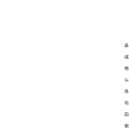
第
第
《
品
战
地
么
场
均
匹
家