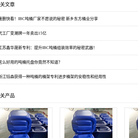
关文章
速删快看！IBC吨桶厂家不愿说的秘密 新乡东方桶业分享
代工厂变潮牌一年卖出15亿
江苏鑫华晟新专利：提升IBC吨桶组装效率的秘密武器！
这么好用的吨桶托盘你竟然不知道？
浙江钰森获得一种吨桶的桶架专利进步桶架的安稳性和经用性
关产品