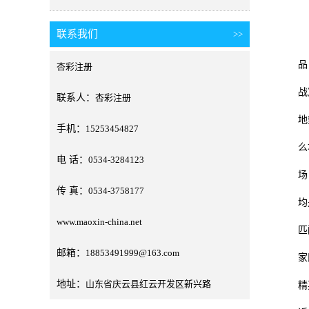
联系我们
>>
《
品
杏彩注册
战
联系人：
杏彩注册
地
手机：
15253454827
么
电 话：
0534-3284123
场
传 真：
0534-3758177
均
www.maoxin-china.net
匹
邮箱：
18853491999@163.com
家
地址：
山东省庆云县红云开发区新兴路
精