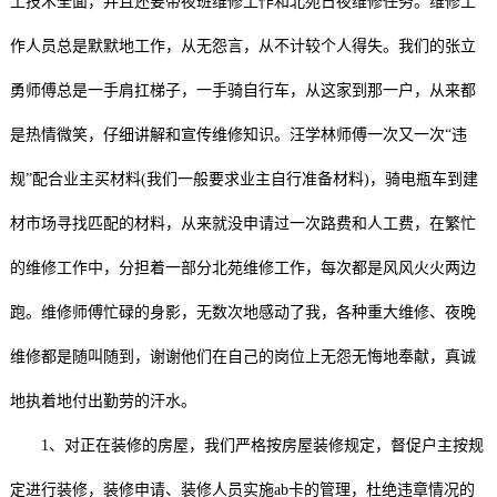
工技术全面，并且还要带夜班维修工作和北苑日夜维修任务。维修工
作人员总是默默地工作，从无怨言，从不计较个人得失。我们的张立
勇师傅总是一手肩扛梯子，一手骑自行车，从这家到那一户，从来都
是热情微笑，仔细讲解和宣传维修知识。汪学林师傅一次又一次“违
规”配合业主买材料(我们一般要求业主自行准备材料)，骑电瓶车到建
材市场寻找匹配的材料，从来就没申请过一次路费和人工费，在繁忙
的维修工作中，分担着一部分北苑维修工作，每次都是风风火火两边
跑。维修师傅忙碌的身影，无数次地感动了我，各种重大维修、夜晚
维修都是随叫随到，谢谢他们在自己的岗位上无怨无悔地奉献，真诚
地执着地付出勤劳的汗水。
1、对正在装修的房屋，我们严格按房屋装修规定，督促户主按规
定进行装修，装修申请、装修人员实施ab卡的管理，杜绝违章情况的