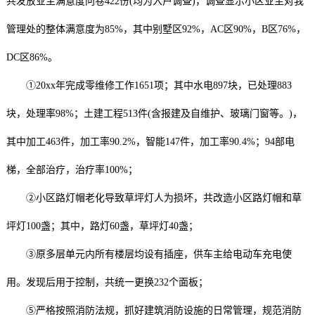
共发放业主满意度问卷422份(均为入户调查)，调查显示小区业主对我
管理处的整体满意度为85%，其中别墅区92%，AC区90%，B区76%，
DC区86%。
①20xx年完成零维修工作1651项；其中水电897块，已处理883
块，处理率98%；土建工程513件(含报建及自维护、玻璃门窗等。)，
其中加工463件，加工率90.2%，智能147件，加工率90.4%；94部电
梯，全部治疗，治疗率100%；
②小区路灯帽老化导致草坪灯人为损坏，共改造小区路灯帽和草
坪灯100盏；其中，路灯60盏，草坪灯40盏；
③原多层单元内所有楼层均设有插座，供车主给电动车充电使
用。发现后用于控制，共统一更换232个面板；
⑤严格按照消防法规，抓好建筑消防设施的日常管理，规范消防