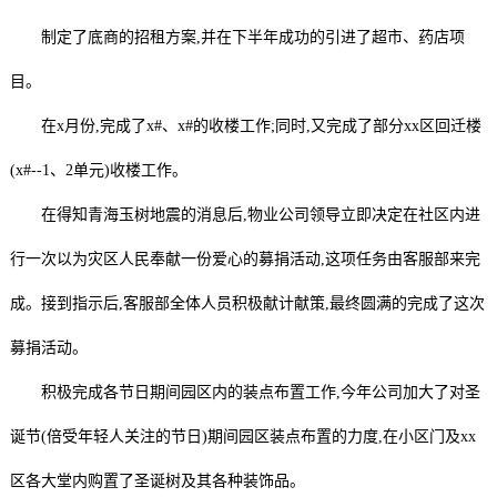
制定了底商的招租方案,并在下半年成功的引进了超市、药店项
目。
在x月份,完成了x#、x#的收楼工作;同时,又完成了部分xx区回迁楼
(x#--1、2单元)收楼工作。
在得知青海玉树地震的消息后,物业公司领导立即决定在社区内进
行一次以为灾区人民奉献一份爱心的募捐活动,这项任务由客服部来完
成。接到指示后,客服部全体人员积极献计献策,最终圆满的完成了这次
募捐活动。
积极完成各节日期间园区内的装点布置工作,今年公司加大了对圣
诞节(倍受年轻人关注的节日)期间园区装点布置的力度,在小区门及xx
区各大堂内购置了圣诞树及其各种装饰品。