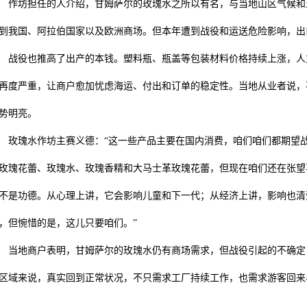
坊担任的人介绍，甘姆萨尔的玫瑰水之所以有名，与当地山区气候和土
到我国、阿拉伯国家以及欧洲商场。但本年遭到战役和运送危险影响，出
役也推高了出产的本钱。塑料瓶、瓶盖等包装材料价格持续上涨，人力
再度严重，让商户愈加忧虑海运、付出和订单的稳定性。当地从业者说，
势明亮。
瑰水作坊主赛义德：“这一些产品主要在国内消费，咱们咱们都期望战
玫瑰花蕾、玫瑰水、玫瑰香精和大马士革玫瑰花蕾，但现在咱们还在张望
不是功德。从心理上讲，它会影响儿童和下一代；从经济上讲，影响也清
，但惋惜的是，这儿只要咱们。”
地商户表明，甘姆萨尔的玫瑰水仍有商场需求，但战役引起的不确定，
区域来说，真实回到正常状况，不只需求工厂持续工作，也需求游客回来