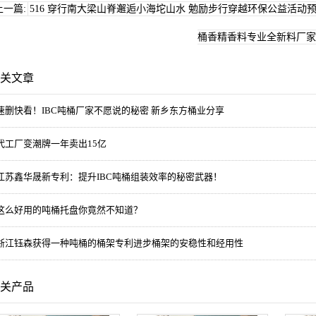
上一篇:
516 穿行南大梁山脊邂逅小海坨山水 勉励步行穿越环保公益活动
桶香精香料专业全新料厂家
关文章
速删快看！IBC吨桶厂家不愿说的秘密 新乡东方桶业分享
代工厂变潮牌一年卖出15亿
江苏鑫华晟新专利：提升IBC吨桶组装效率的秘密武器！
这么好用的吨桶托盘你竟然不知道？
浙江钰森获得一种吨桶的桶架专利进步桶架的安稳性和经用性
关产品