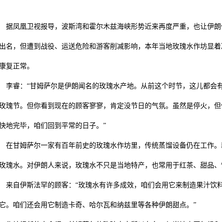
凤凰卫视报导，波斯湾和霍尔木兹海峡形势近来再度严重，也让伊朗传
出名，但遭到战役、运送危险和游客削减影响，本年当地玫瑰水作坊显着
康复正常。
睿：“甘姆萨尔是伊朗闻名的玫瑰水产地。从前这个时节，这儿都会有
玫瑰节。但你看到现在的顾客寥寥，肯定没节日的气氛。虽然是停火，但
快地完毕，咱们回到平常的日子。”
甘姆萨尔一家有百年前史的玫瑰水作坊里，传统蒸馏设备仍在工作。新
玫瑰水。对伊朗人来说，玫瑰水不只是当地特产，也常用于红茶、甜品、
自伊斯法罕的顾客：“玫瑰水有许多成效，咱们会用它来制造果汁饮料
它。咱们还会用它制造卡奇、哈尔瓦和纳兹里等各种伊朗甜点。”