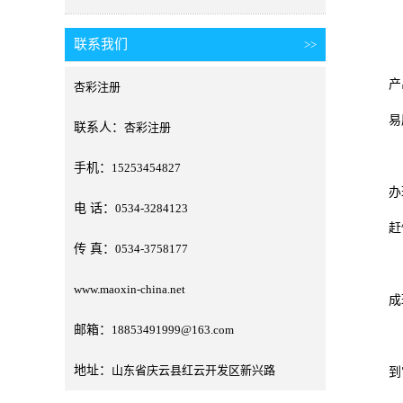
联系我们
>>
据
产
杏彩注册
易
联系人：
杏彩注册
李
手机：
15253454827
办
电 话：
0534-3284123
赶
传 真：
0534-3758177
在
www.maoxin-china.net
成
邮箱：
18853491999@163.com
来
地址：
山东省庆云县红云开发区新兴路
到