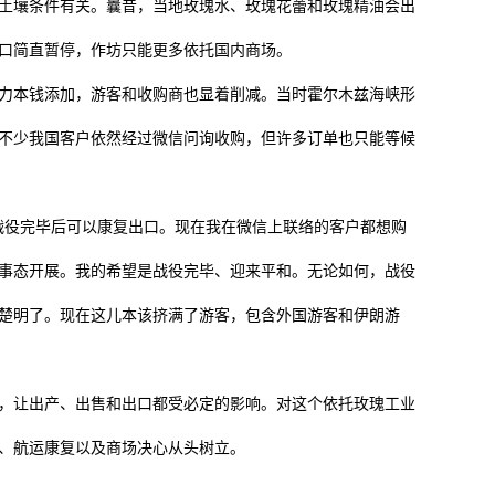
壤条件有关。曩昔，当地玫瑰水、玫瑰花蕾和玫瑰精油会出
口简直暂停，作坊只能更多依托国内商场。
本钱添加，游客和收购商也显着削减。当时霍尔木兹海峡形
不少我国客户依然经过微信问询收购，但许多订单也只能等候
役完毕后可以康复出口。现在我在微信上联络的客户都想购
事态开展。我的希望是战役完毕、迎来平和。无论如何，战役
楚明了。现在这儿本该挤满了游客，包含外国游客和伊朗游
让出产、出售和出口都受必定的影响。对这个依托玫瑰工业
、航运康复以及商场决心从头树立。