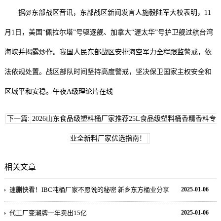
据@东部战区音讯，东部战区新闻发言人施毅陆军大校表明，11
月1日，美国“佩拉尔塔”号驱逐舰、加拿大“渥太华”号护卫舰过航台湾
海峡并揭露炒作。我国人民东部战区安排海空军力全程跟监警戒，依
法依规处置。战区部队时间坚持高度警戒，坚决保卫国家主权安全和
区域平和安稳。午夜A级理论片在线
下一篇:
2026山东食品级塑料桶厂家推荐25L食品级塑料桶香精香料专
业全新料厂家优选指南！
相关文章
速删快看！IBC吨桶厂家不愿说的秘密 新乡东方桶业分享
2025-01-06
代工厂变潮牌一年卖出15亿
2025-01-06