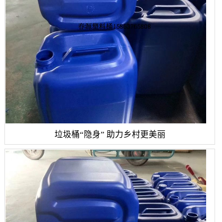
垃圾桶“隐身” 助力乡村更美丽